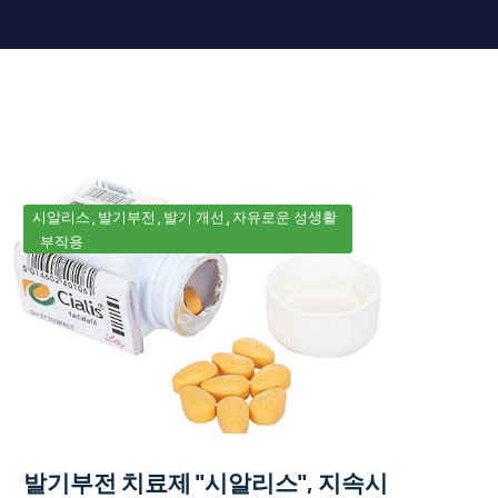
시알리스
발기부전
발기 개선
자유로운 성생활
부작용
발기부전 치료제 "시알리스", 지속시