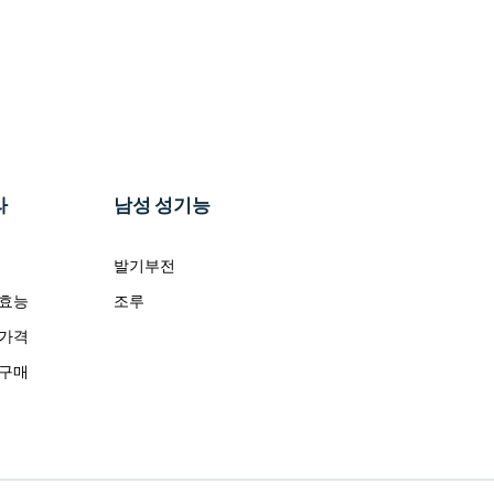
라
남성 성기능
발기부전
 효능
조루
 가격
 구매