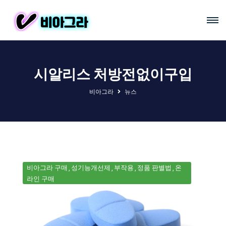
시알리스 처방전없이구입
비아그라
뉴스
비아그라 구매
성기능개선제
부작용
정품 판별법
온
라인 구매