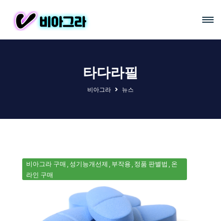
타다라필
비아그라
뉴스
비아그라 구매
성기능개선제
부작용
정품 판별법
온
라인 구매