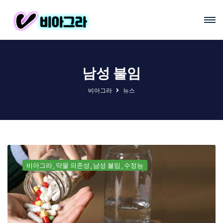
남성 불임
비아그라
뉴스
비아그라
약물 의존성
남성 불임
수정능