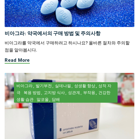
비아그라: 약국에서의 구매 방법 및 주의사항
비아그라를 약국에서 구매하려고 하시나요? 올바른 절차와 주의할
점을 알아봅시다.
Read More
비아그라
발기부전
실데나필
성생활 향상
성적 자
극
복용 방법
고지방 식사
성관계
부작용
건강한
생활 습관
알코올
담배