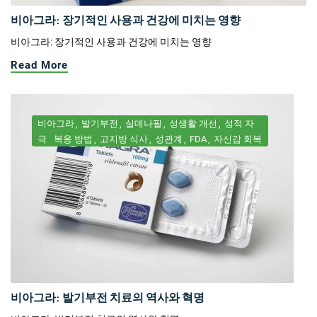
비아그라: 장기적인 사용과 건강에 미치는 영향
비아그라: 장기적인 사용과 건강에 미치는 영향
Read More
비아그라
발기부전
실데나필
성생활 개선
성적 자
극
복용 방법
고지방 식사
성관계
FDA
자신감 회복
비아그라: 발기부전 치료의 역사와 혁명