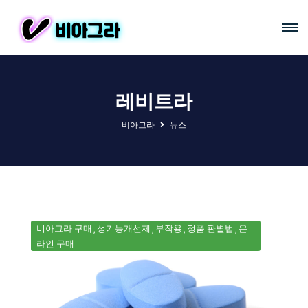
레비트라
비아그라
뉴스
비아그라 구매
성기능개선제
부작용
정품 판별법
온
라인 구매