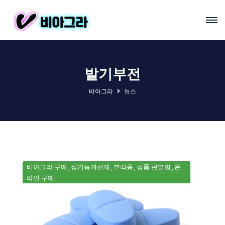
발기부전
비아그라
뉴스
비아그라 구매
성기능개선제
부작용
정품 판별법
온
라인 구매