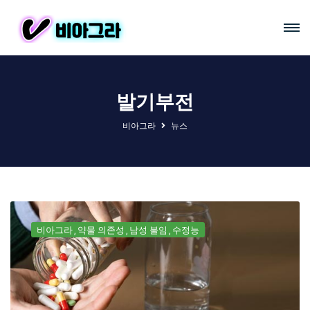
발기부전
비아그라
뉴스
비아그라
약물 의존성
남성 불임
수정능