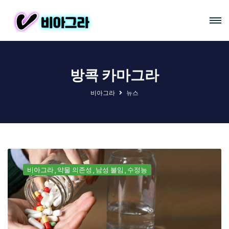
방콕 카마그라
비아그라
뉴스
비아그라
약물 의존성
남성 불임
수정능