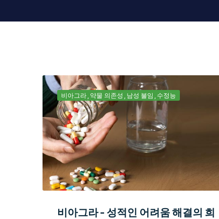
비아그라
약물 의존성
남성 불임
수정능
비아그라 - 성적인 어려움 해결의 희