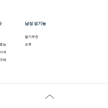
라
남성 성기능
발기부전
 효능
조루
 가격
 구매