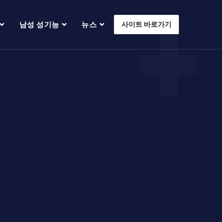
남성 성기능
뉴스
사이트 바로가기
매