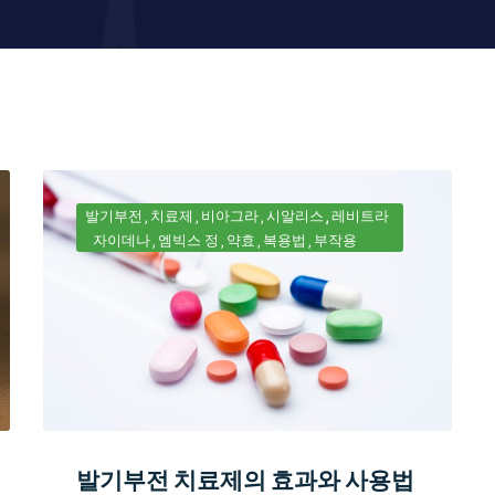
발기부전
치료제
비아그라
시알리스
레비트라
자이데나
엠빅스 정
약효
복용법
부작용
발기부전 치료제의 효과와 사용법