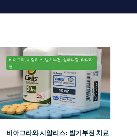
비아그라
시알리스
발기부전
실데나필
타다라
필
비아그라와 시알리스: 발기부전 치료