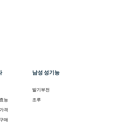
라
남성 성기능
발기부전
 효능
조루
 가격
 구매