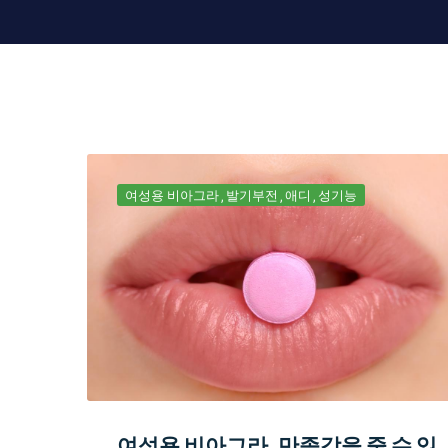
여성용 비아그라
발기부전
애디
성기능
여성용 비아그라, 만족감을 줄 수 있