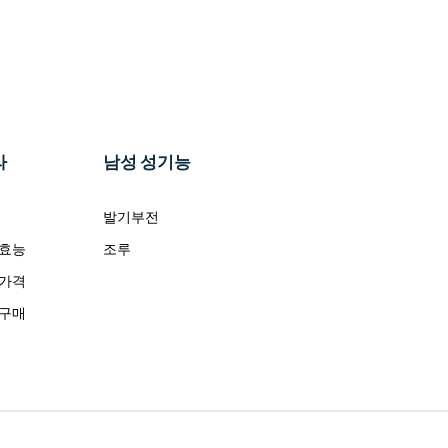
라
남성 성기능
발기부전
 효능
조루
 가격
 구매