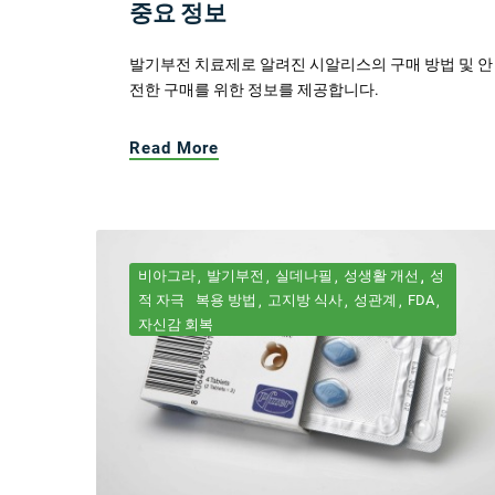
중요 정보
발기부전 치료제로 알려진 시알리스의 구매 방법 및 안
전한 구매를 위한 정보를 제공합니다.
Read More
비아그라
발기부전
실데나필
성생활 개선
성
적 자극
복용 방법
고지방 식사
성관계
FDA
자신감 회복