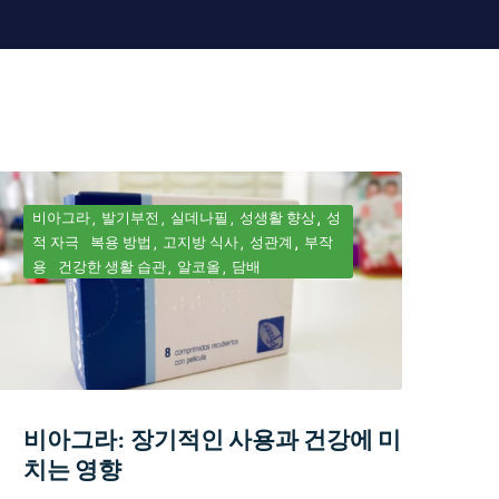
비아그라
발기부전
실데나필
성생활 향상
성
적 자극
복용 방법
고지방 식사
성관계
부작
용
건강한 생활 습관
알코올
담배
비아그라: 장기적인 사용과 건강에 미
치는 영향