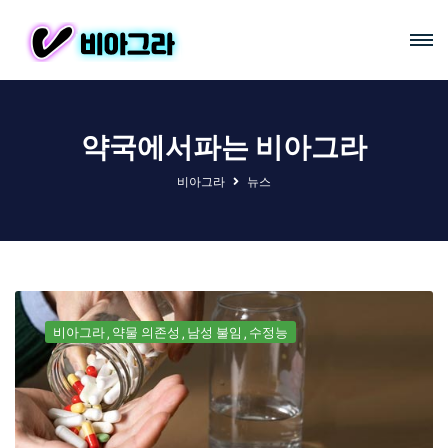
약국에서파는 비아그라
비아그라
뉴스
비아그라
약물 의존성
남성 불임
수정능