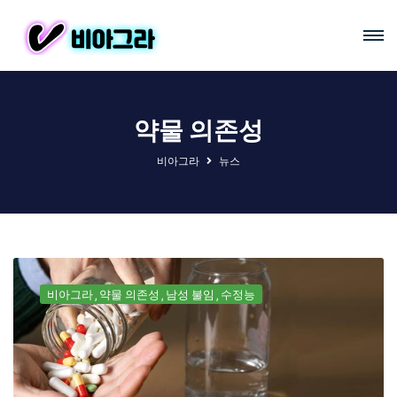
약물 의존성
비아그라
뉴스
비아그라
약물 의존성
남성 불임
수정능