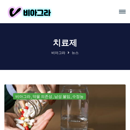
치료제
비아그라
뉴스
비아그라
약물 의존성
남성 불임
수정능