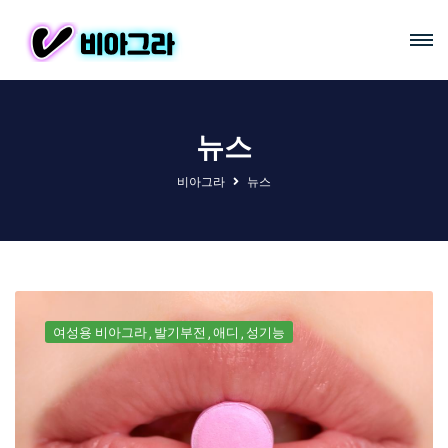
뉴스
비아그라
뉴스
여성용 비아그라
발기부전
애디
성기능