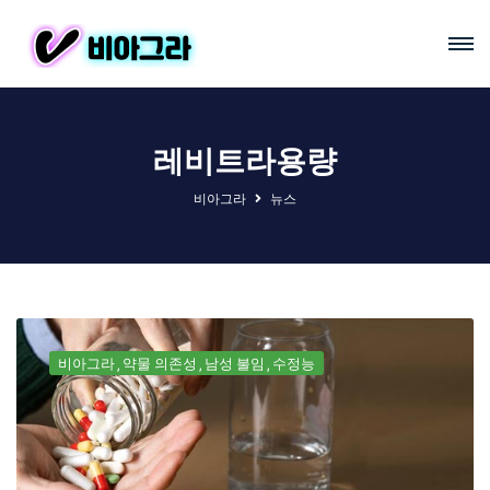
레비트라용량
비아그라
뉴스
비아그라
약물 의존성
남성 불임
수정능