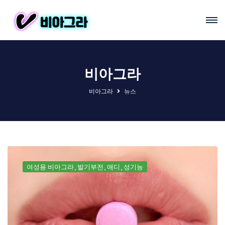
비아그라
비아그라
뉴스
여성용 비아그라
발기부전
애디
성기능