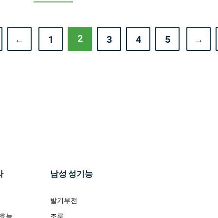
2
←
1
3
4
5
→
라
남성 성기능
발기부전
 효능
조루