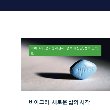
비아그라
성기능개선제
성적 자신감
성적 만족
도
비아그라, 새로운 삶의 시작