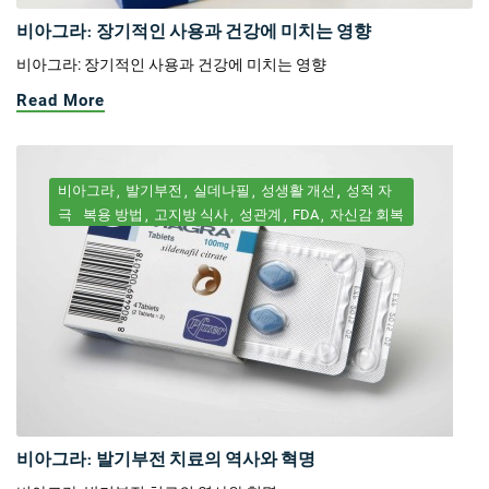
비아그라: 장기적인 사용과 건강에 미치는 영향
비아그라: 장기적인 사용과 건강에 미치는 영향
Read More
비아그라
발기부전
실데나필
성생활 개선
성적 자
극
복용 방법
고지방 식사
성관계
FDA
자신감 회복
비아그라: 발기부전 치료의 역사와 혁명