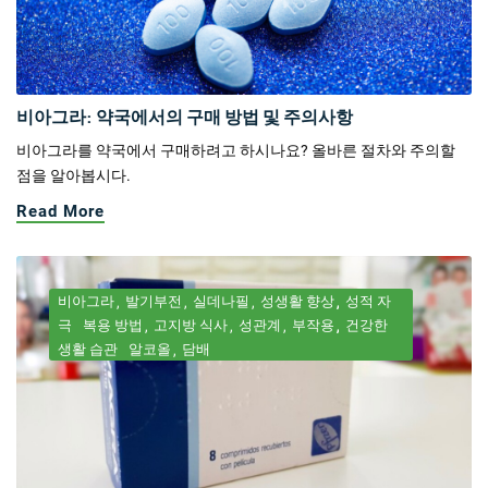
비아그라: 약국에서의 구매 방법 및 주의사항
비아그라를 약국에서 구매하려고 하시나요? 올바른 절차와 주의할
점을 알아봅시다.
Read More
비아그라
발기부전
실데나필
성생활 향상
성적 자
극
복용 방법
고지방 식사
성관계
부작용
건강한
생활 습관
알코올
담배