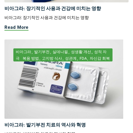
비아그라: 장기적인 사용과 건강에 미치는 영향
비아그라: 장기적인 사용과 건강에 미치는 영향
Read More
비아그라
발기부전
실데나필
성생활 개선
성적 자
극
복용 방법
고지방 식사
성관계
FDA
자신감 회복
비아그라: 발기부전 치료의 역사와 혁명