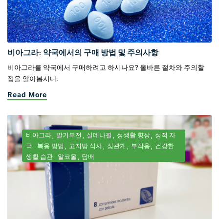
비아그라: 약국에서의 구매 방법 및 주의사항
비아그라를 약국에서 구매하려고 하시나요? 올바른 절차와 주의할
점을 알아봅시다.
Read More
비아그라
발기부전
실데나필
성생활 향상
성적 자
극
복용 방법
고지방 식사
성관계
부작용
건강한
생활 습관
알코올
담배