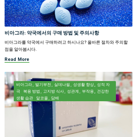
비아그라: 약국에서의 구매 방법 및 주의사항
비아그라를 약국에서 구매하려고 하시나요? 올바른 절차와 주의할
점을 알아봅시다.
Read More
비아그라
발기부전
실데나필
성생활 향상
성적 자
극
복용 방법
고지방 식사
성관계
부작용
건강한
생활 습관
알코올
담배