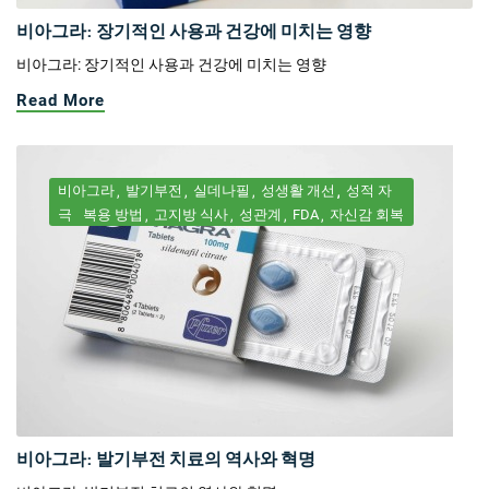
비아그라: 장기적인 사용과 건강에 미치는 영향
비아그라: 장기적인 사용과 건강에 미치는 영향
Read More
비아그라
발기부전
실데나필
성생활 개선
성적 자
극
복용 방법
고지방 식사
성관계
FDA
자신감 회복
비아그라: 발기부전 치료의 역사와 혁명