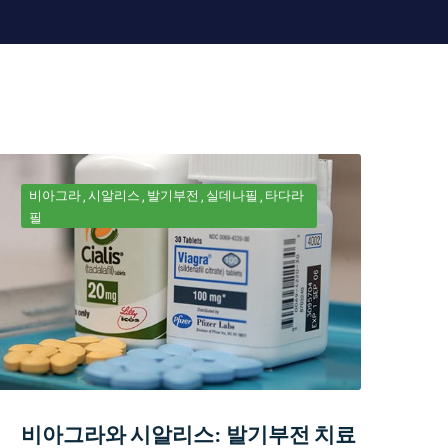
비아그라
시알리스
발기부전
실데나필
타다라
필
비아그라와 시알리스: 발기부전 치료