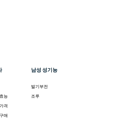
라
남성 성기능
발기부전
 효능
조루
 가격
 구매