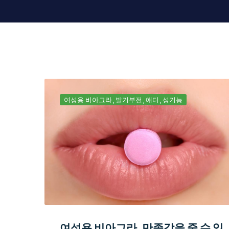
여성용 비아그라
발기부전
애디
성기능
여성용 비아그라, 만족감을 줄 수 있