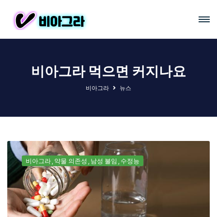
비아그라 먹으면 커지나요
비아그라
뉴스
비아그라
약물 의존성
남성 불임
수정능