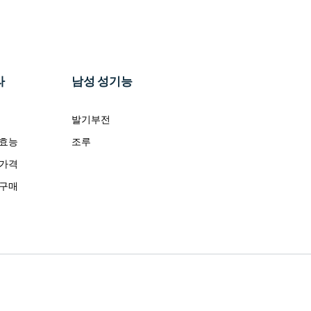
라
남성 성기능
발기부전
 효능
조루
 가격
 구매