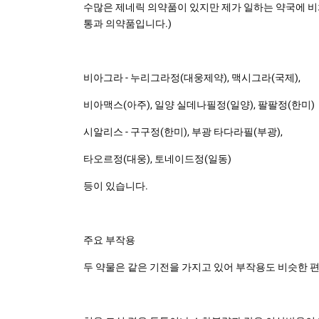
수많은 제네릭 의약품이 있지만 제가 일하는 약국에 비
통과 의약품입니다.)
비아그라 - 누리그라정(대웅제약), 맥시그라(국제),
비아맥스(아주), 일양 실데나필정(일양), 팔팔정(한미)
시알리스 - 구구정(한미), 부광 타다라필(부광),
타오르정(대웅), 토네이드정(일동)
등이 있습니다.
주요 부작용
두 약물은 같은 기전을 가지고 있어 부작용도 비슷한 