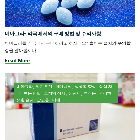
비아그라: 약국에서의 구매 방법 및 주의사항
비아그라를 약국에서 구매하려고 하시나요? 올바른 절차와 주의할
점을 알아봅시다.
Read More
비아그라
발기부전
실데나필
성생활 향상
성적 자
극
복용 방법
고지방 식사
성관계
부작용
건강한
생활 습관
알코올
담배