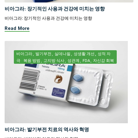
비아그라: 장기적인 사용과 건강에 미치는 영향
비아그라: 장기적인 사용과 건강에 미치는 영향
Read More
비아그라
발기부전
실데나필
성생활 개선
성적 자
극
복용 방법
고지방 식사
성관계
FDA
자신감 회복
비아그라: 발기부전 치료의 역사와 혁명