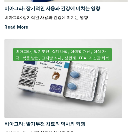
비아그라: 장기적인 사용과 건강에 미치는 영향
비아그라: 장기적인 사용과 건강에 미치는 영향
Read More
비아그라
발기부전
실데나필
성생활 개선
성적 자
극
복용 방법
고지방 식사
성관계
FDA
자신감 회복
비아그라: 발기부전 치료의 역사와 혁명