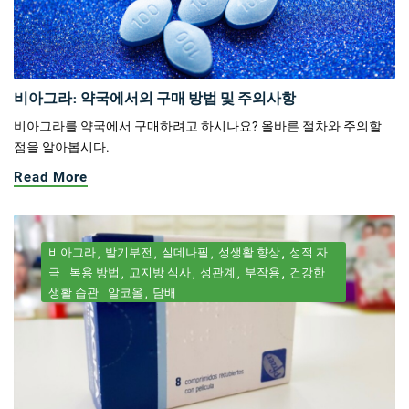
비아그라: 약국에서의 구매 방법 및 주의사항
비아그라를 약국에서 구매하려고 하시나요? 올바른 절차와 주의할
점을 알아봅시다.
Read More
비아그라
발기부전
실데나필
성생활 향상
성적 자
극
복용 방법
고지방 식사
성관계
부작용
건강한
생활 습관
알코올
담배