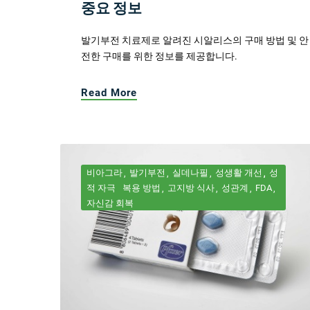
중요 정보
발기부전 치료제로 알려진 시알리스의 구매 방법 및 안
전한 구매를 위한 정보를 제공합니다.
Read More
비아그라
발기부전
실데나필
성생활 개선
성
적 자극
복용 방법
고지방 식사
성관계
FDA
자신감 회복