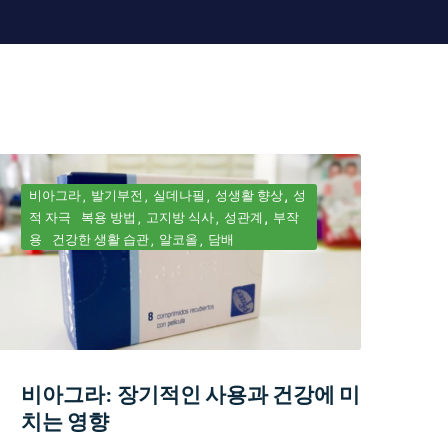
비아그라
발기부전
실데나필
성생활 향상
성
적 자극
복용 방법
고지방 식사
성관계
부작
용
건강한 생활 습관
알코올
담배
비아그라: 장기적인 사용과 건강에 미
치는 영향