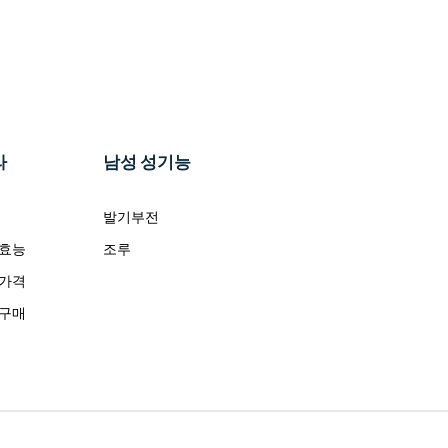
라
남성 성기능
발기부전
 효능
조루
 가격
 구매