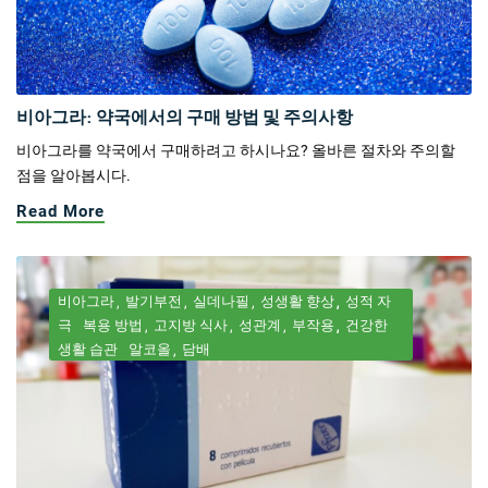
비아그라: 약국에서의 구매 방법 및 주의사항
비아그라를 약국에서 구매하려고 하시나요? 올바른 절차와 주의할
점을 알아봅시다.
Read More
비아그라
발기부전
실데나필
성생활 향상
성적 자
극
복용 방법
고지방 식사
성관계
부작용
건강한
생활 습관
알코올
담배