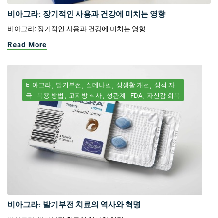
비아그라: 장기적인 사용과 건강에 미치는 영향
비아그라: 장기적인 사용과 건강에 미치는 영향
Read More
비아그라
발기부전
실데나필
성생활 개선
성적 자
극
복용 방법
고지방 식사
성관계
FDA
자신감 회복
비아그라: 발기부전 치료의 역사와 혁명