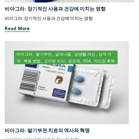
비아그라: 장기적인 사용과 건강에 미치는 영향
비아그라: 장기적인 사용과 건강에 미치는 영향
Read More
비아그라
발기부전
실데나필
성생활 개선
성적 자
극
복용 방법
고지방 식사
성관계
FDA
자신감 회복
비아그라: 발기부전 치료의 역사와 혁명