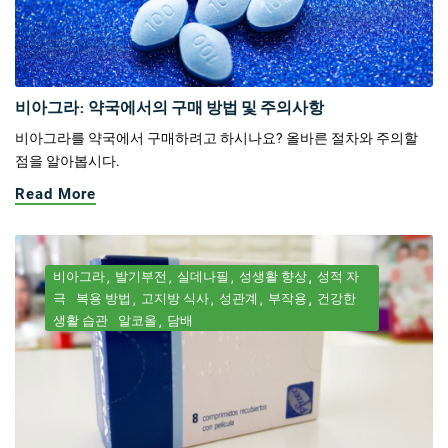
비아그라: 약국에서의 구매 방법 및 주의사항
비아그라를 약국에서 구매하려고 하시나요? 올바른 절차와 주의할
점을 알아봅시다.
Read More
비아그라
발기부전
실데나필
성생활 향상
성적 자
극
복용 방법
고지방 식사
성관계
부작용
건강한
생활 습관
알코올
담배