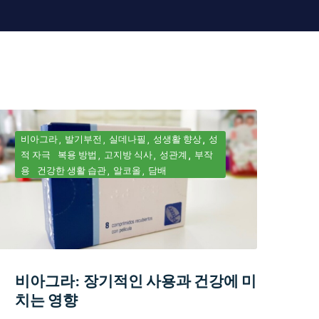
비아그라
발기부전
실데나필
성생활 향상
성
적 자극
복용 방법
고지방 식사
성관계
부작
용
건강한 생활 습관
알코올
담배
비아그라: 장기적인 사용과 건강에 미
치는 영향