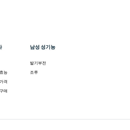
라
남성 성기능
발기부전
 효능
조루
 가격
 구매