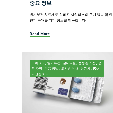
중요 정보
발기부전 치료제로 알려진 시알리스의 구매 방법 및 안
전한 구매를 위한 정보를 제공합니다.
Read More
비아그라
발기부전
실데나필
성생활 개선
성
적 자극
복용 방법
고지방 식사
성관계
FDA
자신감 회복