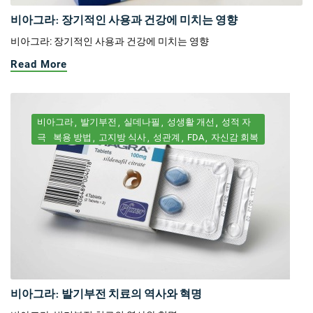
비아그라: 장기적인 사용과 건강에 미치는 영향
비아그라: 장기적인 사용과 건강에 미치는 영향
Read More
비아그라
발기부전
실데나필
성생활 개선
성적 자
극
복용 방법
고지방 식사
성관계
FDA
자신감 회복
비아그라: 발기부전 치료의 역사와 혁명