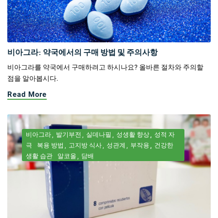
비아그라: 약국에서의 구매 방법 및 주의사항
비아그라를 약국에서 구매하려고 하시나요? 올바른 절차와 주의할
점을 알아봅시다.
Read More
비아그라
발기부전
실데나필
성생활 향상
성적 자
극
복용 방법
고지방 식사
성관계
부작용
건강한
생활 습관
알코올
담배