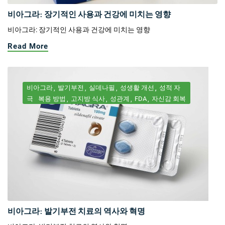
비아그라: 장기적인 사용과 건강에 미치는 영향
비아그라: 장기적인 사용과 건강에 미치는 영향
Read More
비아그라
발기부전
실데나필
성생활 개선
성적 자
극
복용 방법
고지방 식사
성관계
FDA
자신감 회복
비아그라: 발기부전 치료의 역사와 혁명