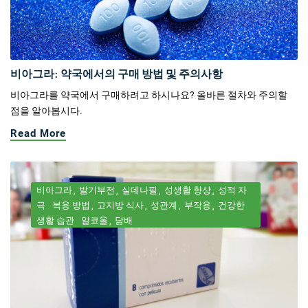
비아그라: 약국에서의 구매 방법 및 주의사항
비아그라를 약국에서 구매하려고 하시나요? 올바른 절차와 주의할
점을 알아봅시다.
Read More
비아그라
발기부전
실데나필
성생활 향상
성적 자
극
복용 방법
고지방 식사
성관계
부작용
건강한
생활 습관
알코올
담배