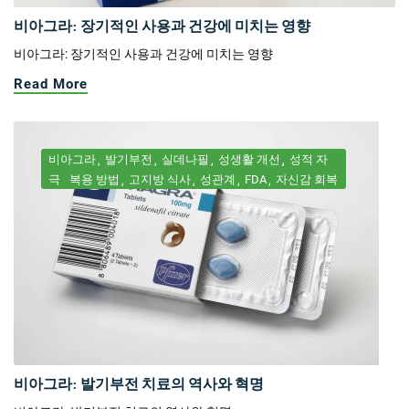
비아그라: 장기적인 사용과 건강에 미치는 영향
비아그라: 장기적인 사용과 건강에 미치는 영향
Read More
비아그라
발기부전
실데나필
성생활 개선
성적 자
극
복용 방법
고지방 식사
성관계
FDA
자신감 회복
비아그라: 발기부전 치료의 역사와 혁명