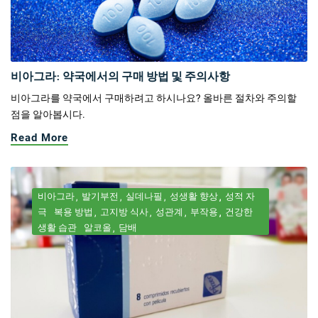
비아그라: 약국에서의 구매 방법 및 주의사항
비아그라를 약국에서 구매하려고 하시나요? 올바른 절차와 주의할
점을 알아봅시다.
Read More
비아그라
발기부전
실데나필
성생활 향상
성적 자
극
복용 방법
고지방 식사
성관계
부작용
건강한
생활 습관
알코올
담배