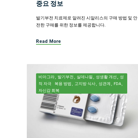
중요 정보
발기부전 치료제로 알려진 시알리스의 구매 방법 및 안
전한 구매를 위한 정보를 제공합니다.
Read More
비아그라
발기부전
실데나필
성생활 개선
성
적 자극
복용 방법
고지방 식사
성관계
FDA
자신감 회복