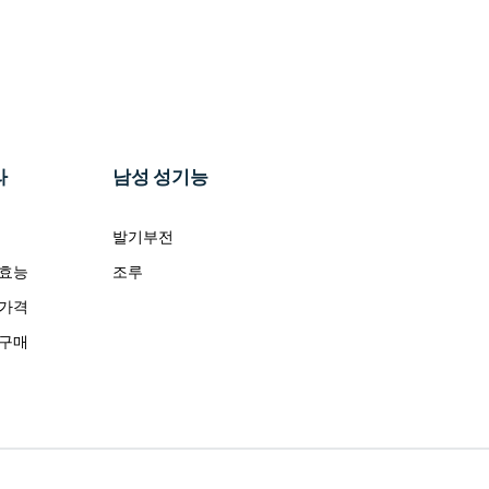
라
남성 성기능
발기부전
 효능
조루
 가격
 구매