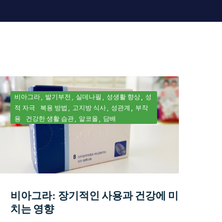
비아그라
발기부전
실데나필
성생활 향상
성
적 자극
복용 방법
고지방 식사
성관계
부작
용
건강한 생활 습관
알코올
담배
비아그라: 장기적인 사용과 건강에 미
치는 영향