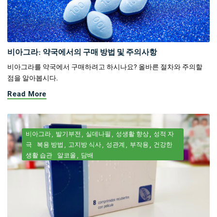
비아그라: 약국에서의 구매 방법 및 주의사항
비아그라를 약국에서 구매하려고 하시나요? 올바른 절차와 주의할
점을 알아봅시다.
Read More
비아그라
발기부전
실데나필
성생활 향상
성적 자
극
복용 방법
고지방 식사
성관계
부작용
건강한
생활 습관
알코올
담배