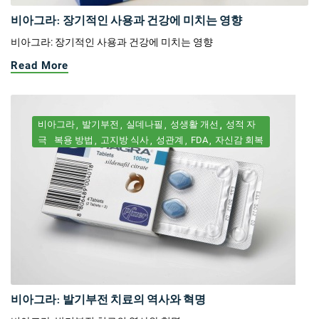
비아그라: 장기적인 사용과 건강에 미치는 영향
비아그라: 장기적인 사용과 건강에 미치는 영향
Read More
비아그라
발기부전
실데나필
성생활 개선
성적 자
극
복용 방법
고지방 식사
성관계
FDA
자신감 회복
비아그라: 발기부전 치료의 역사와 혁명