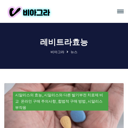
레비트라효능
비아그라
뉴스
시알리스의 효능
시알리스와 다른 발기부전 치료제 비
교
온라인 구매 주의사항
합법적 구매 방법
시알리스
부작용