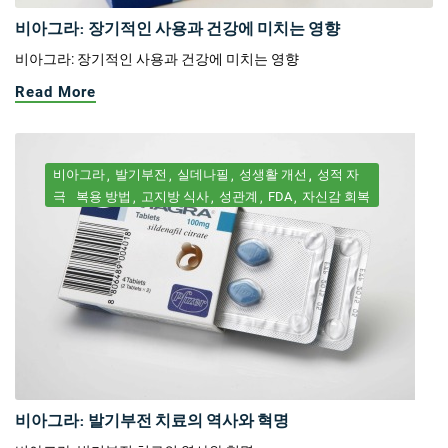
비아그라: 장기적인 사용과 건강에 미치는 영향
비아그라: 장기적인 사용과 건강에 미치는 영향
Read More
비아그라
발기부전
실데나필
성생활 개선
성적 자
극
복용 방법
고지방 식사
성관계
FDA
자신감 회복
비아그라: 발기부전 치료의 역사와 혁명