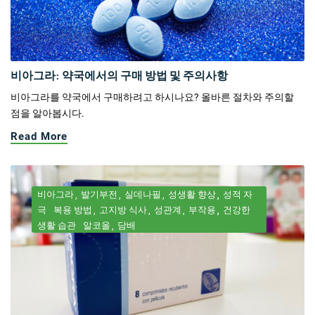
비아그라: 약국에서의 구매 방법 및 주의사항
비아그라를 약국에서 구매하려고 하시나요? 올바른 절차와 주의할
점을 알아봅시다.
Read More
비아그라
발기부전
실데나필
성생활 향상
성적 자
극
복용 방법
고지방 식사
성관계
부작용
건강한
생활 습관
알코올
담배