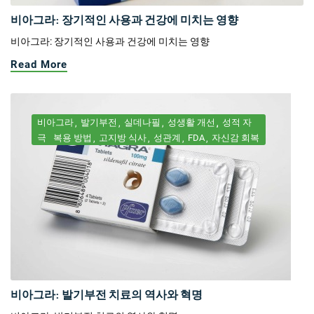
비아그라: 장기적인 사용과 건강에 미치는 영향
비아그라: 장기적인 사용과 건강에 미치는 영향
Read More
비아그라
발기부전
실데나필
성생활 개선
성적 자
극
복용 방법
고지방 식사
성관계
FDA
자신감 회복
비아그라: 발기부전 치료의 역사와 혁명