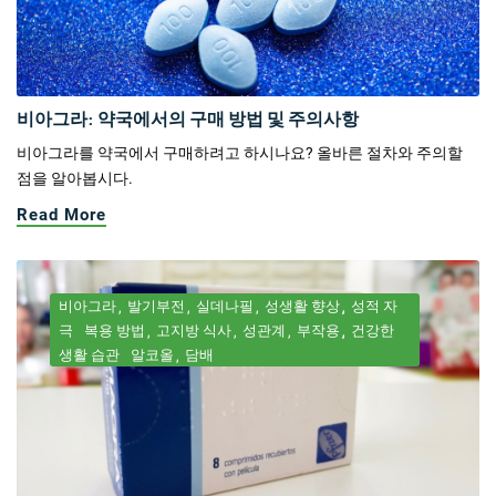
비아그라: 약국에서의 구매 방법 및 주의사항
비아그라를 약국에서 구매하려고 하시나요? 올바른 절차와 주의할
점을 알아봅시다.
Read More
비아그라
발기부전
실데나필
성생활 향상
성적 자
극
복용 방법
고지방 식사
성관계
부작용
건강한
생활 습관
알코올
담배