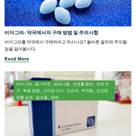
비아그라: 약국에서의 구매 방법 및 주의사항
비아그라를 약국에서 구매하려고 하시나요? 올바른 절차와 주의할
점을 알아봅시다.
Read More
비아그라
발기부전
실데나필
성생활 향상
성적 자
극
복용 방법
고지방 식사
성관계
부작용
건강한
생활 습관
알코올
담배