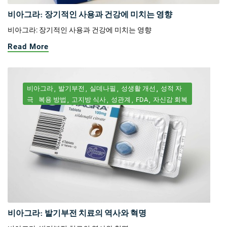
비아그라: 장기적인 사용과 건강에 미치는 영향
비아그라: 장기적인 사용과 건강에 미치는 영향
Read More
비아그라
발기부전
실데나필
성생활 개선
성적 자
극
복용 방법
고지방 식사
성관계
FDA
자신감 회복
비아그라: 발기부전 치료의 역사와 혁명