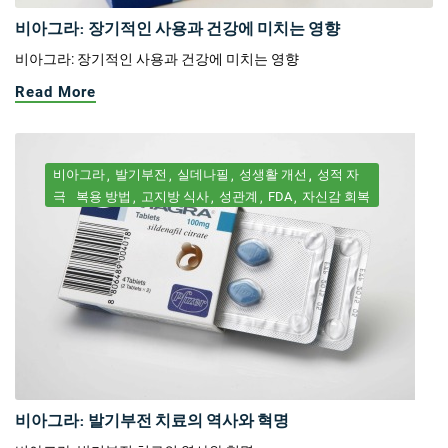
비아그라: 장기적인 사용과 건강에 미치는 영향
비아그라: 장기적인 사용과 건강에 미치는 영향
Read More
비아그라
발기부전
실데나필
성생활 개선
성적 자
극
복용 방법
고지방 식사
성관계
FDA
자신감 회복
비아그라: 발기부전 치료의 역사와 혁명