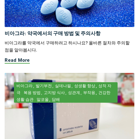
비아그라: 약국에서의 구매 방법 및 주의사항
비아그라를 약국에서 구매하려고 하시나요? 올바른 절차와 주의할
점을 알아봅시다.
Read More
비아그라
발기부전
실데나필
성생활 향상
성적 자
극
복용 방법
고지방 식사
성관계
부작용
건강한
생활 습관
알코올
담배