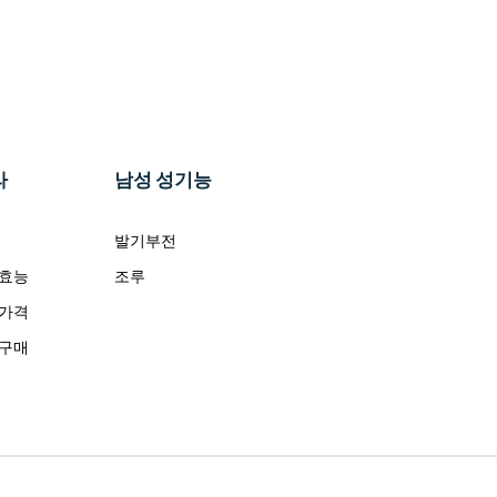
라
남성 성기능
발기부전
 효능
조루
 가격
 구매