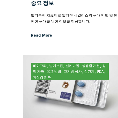
중요 정보
발기부전 치료제로 알려진 시알리스의 구매 방법 및 안
전한 구매를 위한 정보를 제공합니다.
Read More
비아그라
발기부전
실데나필
성생활 개선
성
적 자극
복용 방법
고지방 식사
성관계
FDA
자신감 회복