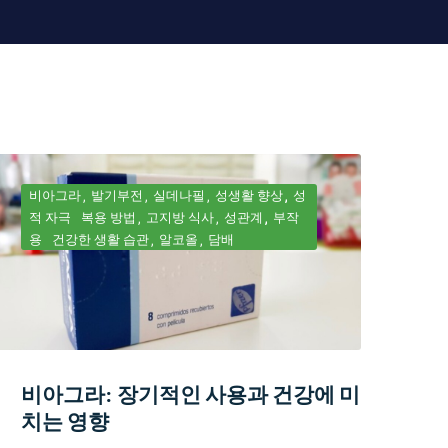
비아그라
발기부전
실데나필
성생활 향상
성
적 자극
복용 방법
고지방 식사
성관계
부작
용
건강한 생활 습관
알코올
담배
비아그라: 장기적인 사용과 건강에 미
치는 영향