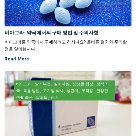
비아그라: 약국에서의 구매 방법 및 주의사항
비아그라를 약국에서 구매하려고 하시나요? 올바른 절차와 주의할
점을 알아봅시다.
Read More
비아그라
발기부전
실데나필
성생활 향상
성적 자
극
복용 방법
고지방 식사
성관계
부작용
건강한
생활 습관
알코올
담배