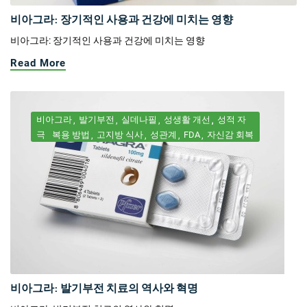
비아그라: 장기적인 사용과 건강에 미치는 영향
비아그라: 장기적인 사용과 건강에 미치는 영향
Read More
비아그라
발기부전
실데나필
성생활 개선
성적 자
극
복용 방법
고지방 식사
성관계
FDA
자신감 회복
비아그라: 발기부전 치료의 역사와 혁명