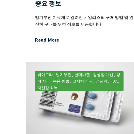
중요 정보
발기부전 치료제로 알려진 시알리스의 구매 방법 및 안
전한 구매를 위한 정보를 제공합니다.
Read More
비아그라
발기부전
실데나필
성생활 개선
성
적 자극
복용 방법
고지방 식사
성관계
FDA
자신감 회복