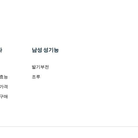
라
남성 성기능
발기부전
 효능
조루
 가격
 구매