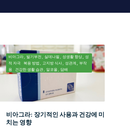
비아그라
발기부전
실데나필
성생활 향상
성
적 자극
복용 방법
고지방 식사
성관계
부작
용
건강한 생활 습관
알코올
담배
비아그라: 장기적인 사용과 건강에 미
치는 영향