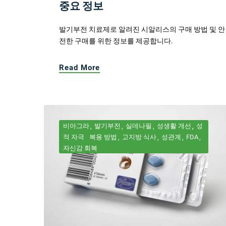
중요 정보
발기부전 치료제로 알려진 시알리스의 구매 방법 및 안
전한 구매를 위한 정보를 제공합니다.
Read More
비아그라
발기부전
실데나필
성생활 개선
성
적 자극
복용 방법
고지방 식사
성관계
FDA
자신감 회복