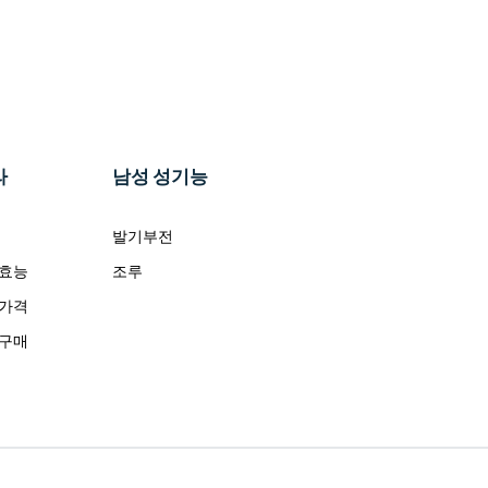
라
남성 성기능
발기부전
 효능
조루
 가격
 구매