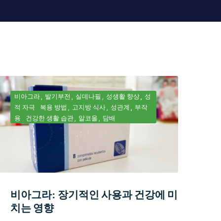
비아그라
발기부전
실데나필
성생활 향상
성
적 자극
복용 방법
고지방 식사
성관계
부작
용
건강한 생활 습관
알코올
담배
비아그라: 장기적인 사용과 건강에 미
치는 영향