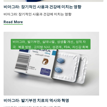
비아그라: 장기적인 사용과 건강에 미치는 영향
비아그라: 장기적인 사용과 건강에 미치는 영향
Read More
비아그라
발기부전
실데나필
성생활 개선
성적 자
극
복용 방법
고지방 식사
성관계
FDA
자신감 회복
비아그라: 발기부전 치료의 역사와 혁명