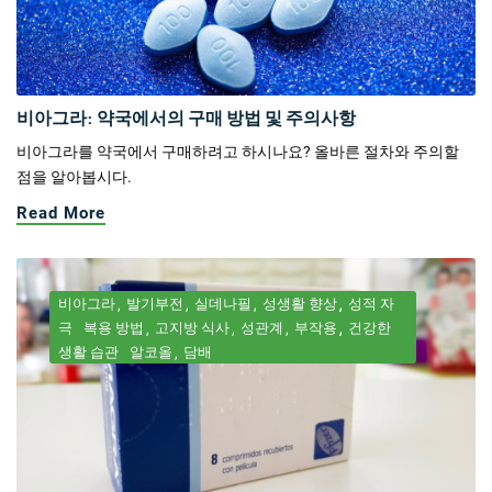
비아그라: 약국에서의 구매 방법 및 주의사항
비아그라를 약국에서 구매하려고 하시나요? 올바른 절차와 주의할
점을 알아봅시다.
Read More
비아그라
발기부전
실데나필
성생활 향상
성적 자
극
복용 방법
고지방 식사
성관계
부작용
건강한
생활 습관
알코올
담배