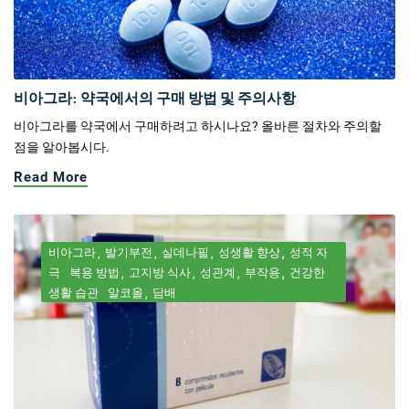
비아그라: 약국에서의 구매 방법 및 주의사항
비아그라를 약국에서 구매하려고 하시나요? 올바른 절차와 주의할
점을 알아봅시다.
Read More
비아그라
발기부전
실데나필
성생활 향상
성적 자
극
복용 방법
고지방 식사
성관계
부작용
건강한
생활 습관
알코올
담배