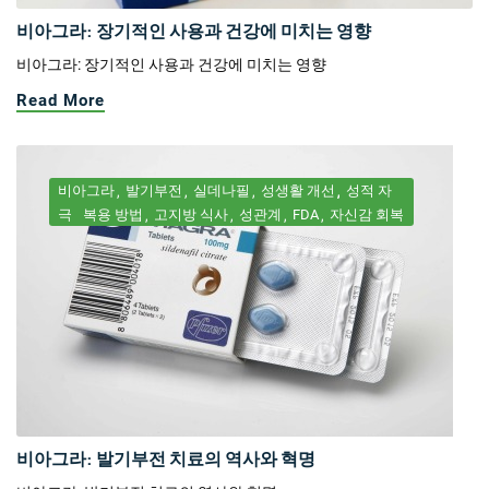
비아그라: 장기적인 사용과 건강에 미치는 영향
비아그라: 장기적인 사용과 건강에 미치는 영향
Read More
비아그라
발기부전
실데나필
성생활 개선
성적 자
극
복용 방법
고지방 식사
성관계
FDA
자신감 회복
비아그라: 발기부전 치료의 역사와 혁명