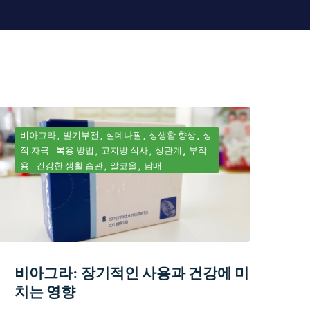
비아그라
발기부전
실데나필
성생활 향상
성
적 자극
복용 방법
고지방 식사
성관계
부작
용
건강한 생활 습관
알코올
담배
비아그라: 장기적인 사용과 건강에 미
치는 영향