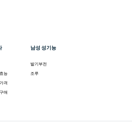
라
남성 성기능
발기부전
 효능
조루
 가격
 구매