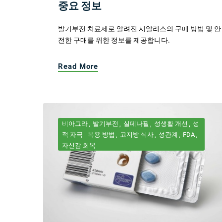
중요 정보
발기부전 치료제로 알려진 시알리스의 구매 방법 및 안
전한 구매를 위한 정보를 제공합니다.
Read More
비아그라
발기부전
실데나필
성생활 개선
성
적 자극
복용 방법
고지방 식사
성관계
FDA
자신감 회복