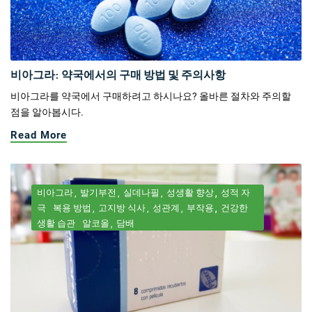
비아그라: 약국에서의 구매 방법 및 주의사항
비아그라를 약국에서 구매하려고 하시나요? 올바른 절차와 주의할
점을 알아봅시다.
Read More
비아그라
발기부전
실데나필
성생활 향상
성적 자
극
복용 방법
고지방 식사
성관계
부작용
건강한
생활 습관
알코올
담배