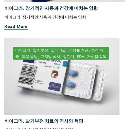
비아그라: 장기적인 사용과 건강에 미치는 영향
비아그라: 장기적인 사용과 건강에 미치는 영향
Read More
비아그라
발기부전
실데나필
성생활 개선
성적 자
극
복용 방법
고지방 식사
성관계
FDA
자신감 회복
비아그라: 발기부전 치료의 역사와 혁명