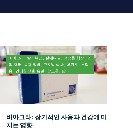
비아그라
발기부전
실데나필
성생활 향상
성
적 자극
복용 방법
고지방 식사
성관계
부작
용
건강한 생활 습관
알코올
담배
비아그라: 장기적인 사용과 건강에 미
치는 영향