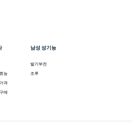
라
남성 성기능
발기부전
 효능
조루
 가격
 구매