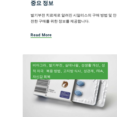
중요 정보
발기부전 치료제로 알려진 시알리스의 구매 방법 및 안
전한 구매를 위한 정보를 제공합니다.
Read More
비아그라
발기부전
실데나필
성생활 개선
성
적 자극
복용 방법
고지방 식사
성관계
FDA
자신감 회복