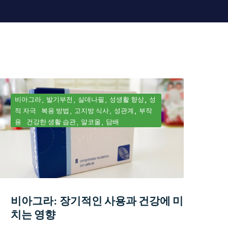
비아그라
발기부전
실데나필
성생활 향상
성
적 자극
복용 방법
고지방 식사
성관계
부작
용
건강한 생활 습관
알코올
담배
비아그라: 장기적인 사용과 건강에 미
치는 영향