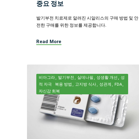
중요 정보
발기부전 치료제로 알려진 시알리스의 구매 방법 및 안
전한 구매를 위한 정보를 제공합니다.
Read More
비아그라
발기부전
실데나필
성생활 개선
성
적 자극
복용 방법
고지방 식사
성관계
FDA
자신감 회복