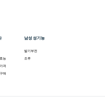
라
남성 성기능
발기부전
 효능
조루
 가격
 구매